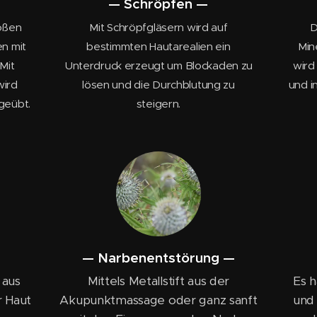
— Schröpfen —
roßen
Mit Schröpfgläsern wird auf
D
n mit
bestimmten Hautarealien ein
Min
Mit
Unterdruck erzeugt um Blockaden zu
wird
wird
lösen und die Durchblutung zu
und i
geübt.
steigern.
— Narbenentstörung —
 aus
Mittels Metallstift aus der
Es h
r Haut
Akupunktmassage oder ganz sanft
und