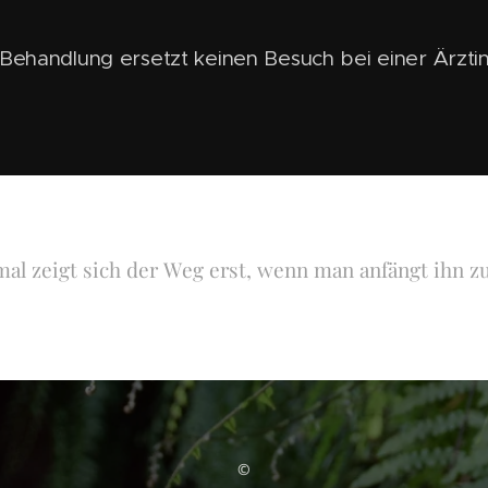
-Behandlung ersetzt keinen Besuch bei einer Ärzti
l zeigt sich der Weg erst, wenn man anfängt ihn z
©