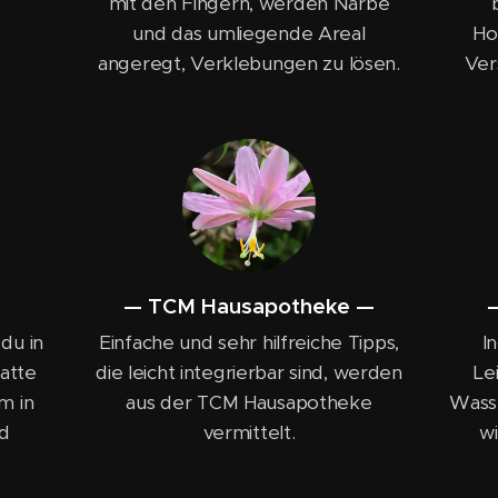
mit den Fingern, werden Narbe
und das umliegende Areal
Ho
angeregt, Verklebungen zu lösen.
Ver
— TCM Hausapotheke —
du in
Einfache und sehr hilfreiche Tipps,
I
atte
die leicht integrierbar sind, werden
Le
m in
aus der TCM Hausapotheke
Wasse
d
vermittelt.
w